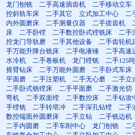
龙门刨铣
二手高速插齿机
二手移动立车
控斜轨车床
二手其它
立式加工中心
二
内外圆磨床
二手测量仪器
二手搓齿机
床
二手卧镗
二手数控卧式镗铣床
二手
控龙门导轨磨
二手其他设备
二手齿轮机
手万能升降台铣床
二手电液锤
二手高速
水冷机
二手卷板机
龙门镗铣
二手125
摇臂钻床
二手万能外圆磨
二手卧式车床
平面磨
二手注塑机
二手无心磨
二手立
二手卧式铣镗床
二手平面磨
二手激光切
弯机
二手双面镗
二手数控床
二手钻攻
手镗铣
二手转塔冲
二手深孔钻镗
二手
数控端面外圆磨床
二手立钻
二手铣边机
二手内圆磨
二手车削中心
龙门刨铣
二