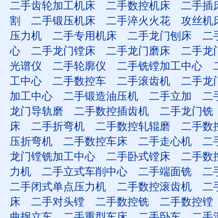
二手齿轮加工机床
二手数控机床
二手插
割
二手锻压机床
二手淬火火花
攻丝机
压力机
二手专用机床
二手龙门刨床
二
心
二手龙门镗床
二手龙门磨床
二手龙
光谱仪
二手轮廓仪
二手铣镗加工中心
工中心
二手数控车
二手滚齿机
二手龙
加工中心
二手锻造油压机
二手立加
二
龙门导轨磨
二手数控插齿机
二手龙门铣
床
二手折弯机
二手数控轧辊磨
二手数
压折弯机
二手数控车床
二手走心机
二
龙门镗铣加工中心
二手卧式镗床
二手数
力机
二手立式车削中心
二手端面铣
二
二手闭式单点压力机
二手数控滚齿机
二
床
二手对头镗
二手数控铣
二手数控镗
曲拐立车
二手重型车床
二手卧车
二手