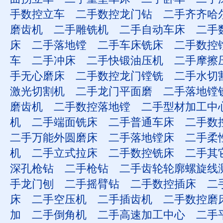
手数控立车
二手数控龙门钻
二手齐齐哈
磨齿机
二手雕铣机
二手自动车床
二手
床
二手落地镗
二手车床铣床
二手数控
车
二手冲床
二手快锻油压机
二手摩擦
手无心磨床
二手数控龙门镗铣
二手水切
激光切割机
二手龙门平面磨
二手落地镗
磨齿机
二手数控落地镗
二手型材加工中
机
二手端面铣床
二手普通车床
二手数
二手万能外圆磨床
二手落地镗床
二手柔
机
二手立式拉床
二手数控铣床
二手其
深孔枪钻
二手枪钻
二手齿轮轮廓螺旋线
手龙门刨
二手摇臂钻
二手数控插床
二
床
二手空压机
二手插齿机
二手数控磨
加
二手倒角机
二手高速加工中心
二手