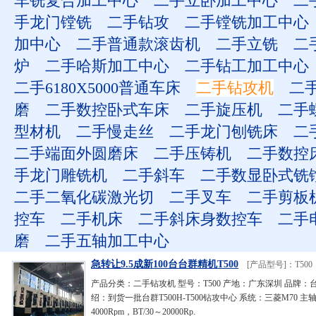
车铣复合加工中心
二手立卧加工中心
二
手龙门镗铣
二手钻攻
二手镗铣加工中心
加中心
二手普通款滚齿机
二手立铣
二
炉
二手哈斯加工中心
二手钻工加工中心
二手6180X5000普通车床
二手钻攻机
二
磨
二手数控卧式车床
二手旋压机
二手
型材机
二手慢走丝
二手龙门刨铣床
二
二手端面外圆磨床
二手压铸机
二手数控
手龙门雕铣机
二手斜车
二手数显卧式铣
二手二氧化碳激光切
二手叉车
二手剪板
控车
二手机床
二手斜床身数控车
二手
磨
二手五轴加工中心
急转让9.5成新100台台群精机T500
[产品型号]：T500
产品分类：二手钻攻机 型号：T500 产地：广东深圳 品牌：
绍：到货一批台群T500H-T500钻攻中心 系统：三菱M70 主轴：
4000Rpm，BT/30～20000Rp.