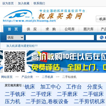
机床
首 页
供 应
求 购
公司库
图片库
产
加入机床通沟通更轻松!!!
网站首页
>>
产品分类
>>
二手机床
>> 二手钻攻机
其它相关索引：
铣床
加工中心
工作台
分度头
二手铣床
二手镗床
二手磨床
二手锯床
压力机
二手折边,卷板设备
二手剪切机床