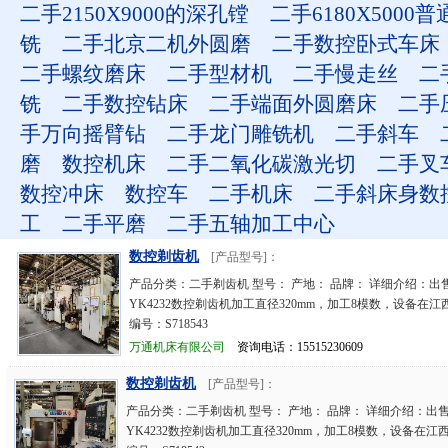
二手2150X9000的深孔镗
二手6180X5000
铣
二手北京二机外圆磨
二手数控卧式车床
二手螺纹磨床
二手型材机
二手慢走丝
二
铣
二手数控钻床
二手端面外圆磨床
二手
手万向摇臂钻
二手龙门雕铣机
二手斜车
磨
数控机床
二手二氧化碳激光切
二手叉
数控冲床
数控车
二手机床
二手斜床身数
工
二手平磨
二手五轴加工中心
数控剃齿机
[产品型号]：
产品分类：二手剃齿机 型号： 产地： 品牌： 详细介绍：出售
YK4232数控剃齿机加工直径320mm，加工8模数，设备在
编号：S718543
万通机床有限公司
资询电话：15515230609
数控剃齿机
[产品型号]：
产品分类：二手剃齿机 型号： 产地： 品牌： 详细介绍：出售
YK4232数控剃齿机加工直径320mm，加工8模数，设备在江