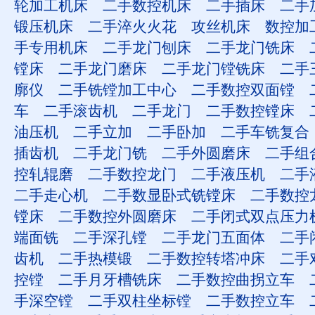
轮加工机床
二手数控机床
二手插床
二手
锻压机床
二手淬火火花
攻丝机床
数控加
手专用机床
二手龙门刨床
二手龙门铣床
镗床
二手龙门磨床
二手龙门镗铣床
二手
廓仪
二手铣镗加工中心
二手数控双面镗
车
二手滚齿机
二手龙门
二手数控镗床
油压机
二手立加
二手卧加
二手车铣复合
插齿机
二手龙门铣
二手外圆磨床
二手组
控轧辊磨
二手数控龙门
二手液压机
二手
二手走心机
二手数显卧式铣镗床
二手数控
镗床
二手数控外圆磨床
二手闭式双点压力
端面铣
二手深孔镗
二手龙门五面体
二手
齿机
二手热模锻
二手数控转塔冲床
二手
控镗
二手月牙槽铣床
二手数控曲拐立车
手深空镗
二手双柱坐标镗
二手数控立车