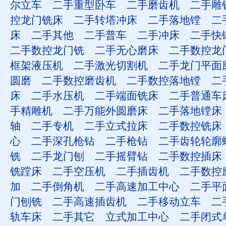
尔立车
二手重型卧车
二手磨齿机
二手雕
控龙门铣床
二手转塔冲床
二手落地镗
二
床
二手其他
二手普车
二手冲床
二手快
二手数控龙门铣
二手无心磨床
二手数控龙
框架液压机
二手激光切割机
二手龙门平面
圆磨
二手数控磨齿机
二手数控落地镗
二
床
二手水压机
二手端面铣床
二手普通车
手精雕机
二手万能外圆磨床
二手落地镗床
轴
二手专机
二手立式拉床
二手数控铣床
心
二手深孔枪钻
二手枪钻
二手齿轮轮廓
铣
二手龙门刨
二手摇臂钻
二手数控插床
铣蹚床
二手空压机
二手插齿机
二手数控
加
二手倒角机
二手高速加工中心
二手平
门刨铣
二手高速插齿机
二手移动立车
二
轨车床
二手其它
立式加工中心
二手闭式