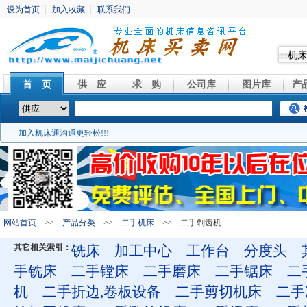
机床
首 页
供 应
求 购
公司库
图片库
产
加入机床通沟通更轻松!!!
网站首页
>>
产品分类
>>
二手机床
>> 二手剃齿机
其它相关索引：
铣床
加工中心
工作台
分度头
手铣床
二手镗床
二手磨床
二手锯床
二
机
二手折边,卷板设备
二手剪切机床
二手