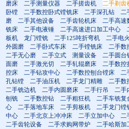
磨床
二手测量仪器
二手搓齿机
二手剃齿
卧镗
二手数控卧式镗铣床
二手深孔钻
二
磨
二手其他设备
二手齿轮机床
二手高速
铣床
二手电液锤
二手高速进口加工中心
板机
龙门镗铣
二手125吨折弯机
二手电
外圆磨
二手卧式车床
二手镗铣床
二手数
二手无心磨
二手立式
测量设备
二手圆台
面磨
二手激光切
二手轧辊磨床
二手数控
控床
二手钻攻中心
二手数控刨台镗床
二
孔钻镗
二手油压机
二手龙门精雕
二手数
二手铣边机
二手内圆磨床
二手行吊
二手
刨铣
二手数控钻
二手粗狂机
二手车铣复
心
二手落地车床
二手剪板机
二手龙门镗
中心
二手北京上冲冲床
二手立加中心
二
二手齿轮设备
二手求购网带炉
二手哈斯加