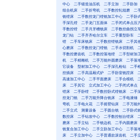
中心
二手锻造油压机
二手立加
二手卧加
组合机床
二手折弯机
二手数控轧辊磨
二
铣镗床
二手数控龙门镗铣加工中心
二手卧
手深孔镗
二手龙门五面体
二手闭式单点压
手数控镗
二手月牙槽铣床
二手数控曲拐立
龙门钻
二手齐齐哈尔立车
二手重型卧车
镗
二手车床铣床
二手数控镗铣床
二手其
心磨床
二手数控龙门镗铣
二手水切割机
手数控磨齿机
二手数控落地镗
二手型材加
机
二手精雕机
二手万能外圆磨床
二手落
它设备
型材加工中心
二手深孔枪钻
二手
控插床
二手高温厢式炉
二手卧室铣蹚床
高速加工中心
二手平面磨床
二手合模机
床
二手其它
立式加工中心
二手闭式单点
镗床
二手卧镗
二手数控卧式镗铣床
二手
控龙门铣
二手万能升降台铣床
二手电液锤
弯机
二手电火花
二手摇臂钻床
二手万能
二手立式
测量设备
二手圆台铣
二手卧式
数控床
二手钻攻中心
二手数控刨台镗床
磨床
二手立钻
二手铣边机
二手内圆磨床
铣复合加工中心
二手立卧加工中心
二手落
床
二手立加中心
二手普通款滚齿机
二手