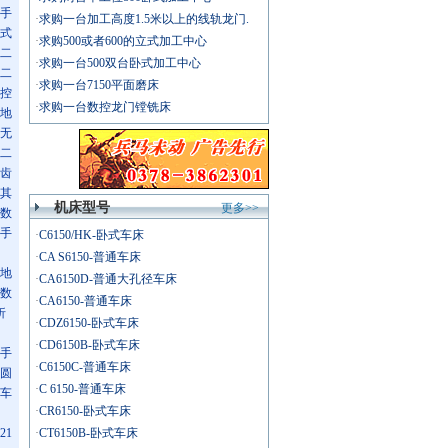
手
·
求购一台加工高度1.5米以上的线轨龙门.
式
·
求购500或者600的立式加工中心
二
·
求购一台500双台卧式加工中心
二
·
求购一台7150平面磨床
控
·
求购一台数控龙门镗铣床
地
无
二
齿
其
机床型号
更多>>
数
手
·
C6150/HK-卧式车床
·
CA S6150-普通车床
地
·
CA6150D-普通大孔径车床
数
·
CA6150-普通车床
折
·
CDZ6150-卧式车床
·
CD6150B-卧式车床
手
·
C6150C-普通车床
圆
·
C 6150-普通车床
车
·
CR6150-卧式车床
21
·
CT6150B-卧式车床