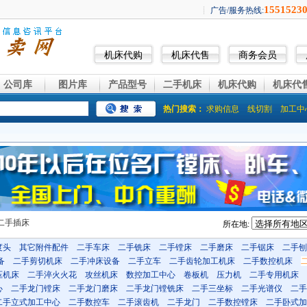
机床代购
机床代售
商务会员
公司库
图片库
产品型号
二手机床
机床代购
机床代
热门搜索：
求购信息
线切割
加工中
二手插床
所在地:
度头
其它附件配件
二手车床
二手铣床
二手镗床
二手磨床
二手锯床
二手刨
备
二手剪切机床
二手冲床设备
二手立车
二手齿轮加工机床
二手数控机床
压机床
二手淬火火花
攻丝机床
数控加工中心
卷板机
压力机
二手专用机床
心
二手龙门镗床
二手龙门磨床
二手龙门镗铣床
二手三坐标
二手光谱仪
二手
二手立式加工中心
二手数控车
二手滚齿机
二手龙门
二手数控镗床
二手卧式加