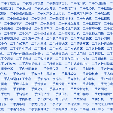
二手车铣复合
二手龙门导轨磨
二手数控插齿机
二手龙门铣
二手外圆磨床
二
手数控龙门
二手液压机
二手液压折弯机
二手数控车床
二手走心机
二手数显卧
式镗床
二手数控外圆磨床
二手闭式双点压力机
二手立式车削中心
二手端面铣
力机
二手数控滚齿机
二手热模锻
二手数控转塔冲床
二手对头镗
二手数控铣
车
二手重型车床
二手卧车
二手深空镗
二手双柱坐标镗
二手数控立车
二手数
二手磨齿机
二手雕铣机
二手自动车床
二手数控龙门铣床
二手转塔冲床
二手落
他
二手普车
二手冲床
二手快锻油压机
二手摩擦压力机
二手数控龙门铣
二手
二手框架液压机
二手激光切割机
二手龙门平面磨
二手落地镗铣床
二手外圆磨
工中心
二手立式车床
二手水压机
二手端面铣床
二手普通车床
二手数控齿条铣
地镗床
二手柔性生产线
二手五轴
二手专机
二手立式拉床
二手数控铣床
二手
枪钻
二手齿轮轮廓螺旋线测量仪
二手蜗杆旋风铣
二手龙门刨
二手摇臂钻
二手
二手空压机
二手插齿机
二手数控磨床
二手卧室加工中心
立加
二手倒角机
二
二手龙门刨铣
二手高速插齿机
二手移动立车
二手卧式镗铣中心
二手数控斜轨车
测量仪器
二手内外圆磨床
二手测量仪器
二手搓齿机
二手剃齿机
二手数控落
深孔钻
二手坐标镗
二手数控龙门导轨磨
二手其他设备
二手齿轮机床
二手高速
二手高速进口加工中心
二手油冷机，水冷机
二手卷板机
龙门镗铣
二手125吨
外圆磨
二手卧式车床
二手镗铣床
二手数控龙门平面磨
二手注塑机
二手无心磨
铣镗床
二手平面磨
二手激光切
二手轧辊磨床
二手数控折弯机
二手双面镗
二
二手镗铣
二手转塔冲
二手深孔钻镗
二手油压机
二手龙门精雕
二手数控端面外
二手行吊
二手内圆磨
二手车削中心
龙门刨铣
二手数控钻
二手粗狂机
二手
地车床
二手剪板机
二手龙门镗铣
二手钻攻
二手镗铣加工中心
二手北京上冲冲
立铣
二手齿轮设备
二手求购网带炉
二手哈斯加工中心
二手钻工加工中心
二手