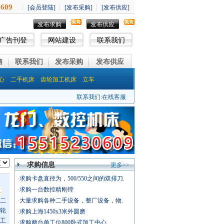
发布求购
发布供应
广告刊登
网站建设
联系我们
售
联系我们
发布采购
发布供应
心
二手机床
齿轮加工机床
立车
联系我们:
在线客服
求购信息
更多>>
·
求购卡盘直径为，500/550之间的双排刀.
·
求购一台数控精刚镗
二
二
·
大量求购各种二手设备，整厂设备，物.
轮
·
求购上海1450x3米外圆磨
工
·
求购两台单工位800卧式加工中心