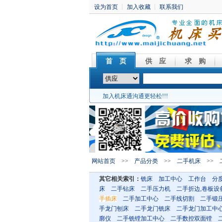
首 页
供 应
求 购
加入机床通沟通更轻松!!!
网站首页
>>
产品分类
>>
二手机床
>> 
其它相关索引：
铣床
加工中心
工作台
分
床
二手钻床
二手压力机
二手折边,卷板设
手插床
二手加工中心
二手线切割
二手锻
手龙门刨床
二手龙门铣床
二手龙门加工中
廓仪
二手铣镗加工中心
二手数控双面镗