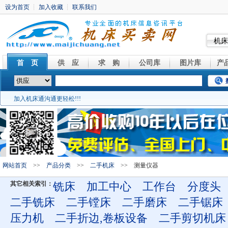
机床
首 页
供 应
求 购
公司库
图片库
产
加入机床通沟通更轻松!!!
网站首页
>>
产品分类
>>
二手机床
>> 测量仪器
其它相关索引：
铣床
加工中心
工作台
分度头
二手铣床
二手镗床
二手磨床
二手锯床
压力机
二手折边,卷板设备
二手剪切机床