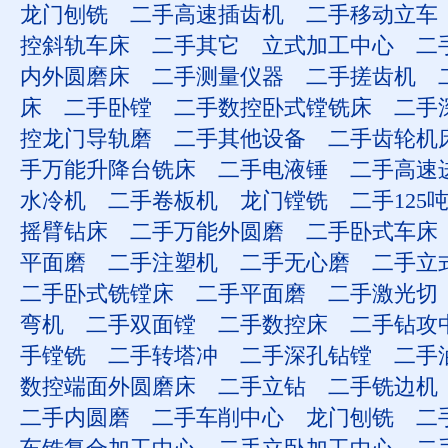
龙门刨铣
二手高速插齿机
二手移动立车
控斜轨车床
二手其它
立式加工中心
二
内外圆磨床
二手测量仪器
二手搓齿机
床
二手卧镗
二手数控卧式镗铣床
二手
控龙门导轨磨
二手其他设备
二手齿轮机
手万能升降台铣床
二手电液锤
二手高速
水冷机
二手卷板机
龙门镗铣
二手125
摇臂钻床
二手万能外圆磨
二手卧式车床
平面磨
二手注塑机
二手无心磨
二手立
二手卧式铣镗床
二手平面磨
二手激光切
弯机
二手双面镗
二手数控床
二手钻攻
手镗铣
二手转塔冲
二手深孔钻镗
二手
数控端面外圆磨床
二手立钻
二手铣边机
二手内圆磨
二手车削中心
龙门刨铣
二