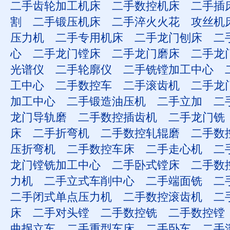
二手齿轮加工机床
二手数控机床
二手插
割
二手锻压机床
二手淬火火花
攻丝机
压力机
二手专用机床
二手龙门刨床
二
心
二手龙门镗床
二手龙门磨床
二手龙
光谱仪
二手轮廓仪
二手铣镗加工中心
工中心
二手数控车
二手滚齿机
二手龙
加工中心
二手锻造油压机
二手立加
二
龙门导轨磨
二手数控插齿机
二手龙门铣
床
二手折弯机
二手数控轧辊磨
二手数
压折弯机
二手数控车床
二手走心机
二
龙门镗铣加工中心
二手卧式镗床
二手数
力机
二手立式车削中心
二手端面铣
二
二手闭式单点压力机
二手数控滚齿机
二
床
二手对头镗
二手数控铣
二手数控镗
曲拐立车
二手重型车床
二手卧车
二手