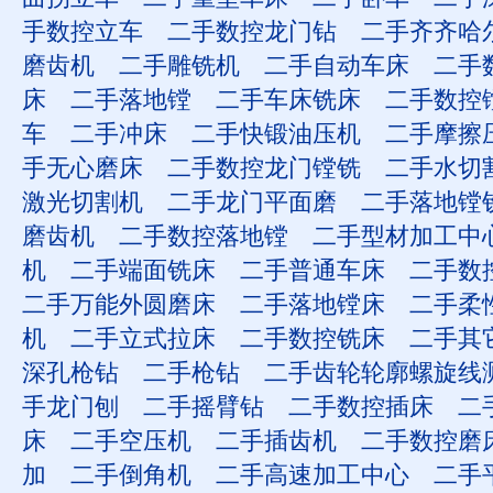
手数控立车
二手数控龙门钻
二手齐齐哈
磨齿机
二手雕铣机
二手自动车床
二手
床
二手落地镗
二手车床铣床
二手数控
车
二手冲床
二手快锻油压机
二手摩擦
手无心磨床
二手数控龙门镗铣
二手水切
激光切割机
二手龙门平面磨
二手落地镗
磨齿机
二手数控落地镗
二手型材加工中
机
二手端面铣床
二手普通车床
二手数
二手万能外圆磨床
二手落地镗床
二手柔
机
二手立式拉床
二手数控铣床
二手其
深孔枪钻
二手枪钻
二手齿轮轮廓螺旋线
手龙门刨
二手摇臂钻
二手数控插床
二
床
二手空压机
二手插齿机
二手数控磨
加
二手倒角机
二手高速加工中心
二手