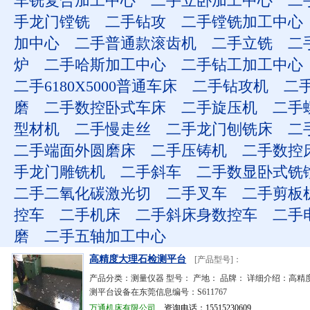
车铣复合加工中心
二手立卧加工中心
二
手龙门镗铣
二手钻攻
二手镗铣加工中心
加中心
二手普通款滚齿机
二手立铣
二
炉
二手哈斯加工中心
二手钻工加工中心
二手6180X5000普通车床
二手钻攻机
二
磨
二手数控卧式车床
二手旋压机
二手
型材机
二手慢走丝
二手龙门刨铣床
二
二手端面外圆磨床
二手压铸机
二手数控
手龙门雕铣机
二手斜车
二手数显卧式铣
二手二氧化碳激光切
二手叉车
二手剪板
控车
二手机床
二手斜床身数控车
二手
磨
二手五轴加工中心
高精度大理石检测平台
[产品型号]：
产品分类：测量仪器 型号： 产地： 品牌： 详细介绍：高精
测平台设备在东莞信息编号：S611767
万通机床有限公司
资询电话：15515230609