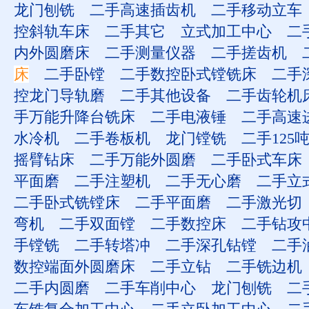
龙门刨铣
二手高速插齿机
二手移动立车
控斜轨车床
二手其它
立式加工中心
二
内外圆磨床
二手测量仪器
二手搓齿机
床
二手卧镗
二手数控卧式镗铣床
二手
控龙门导轨磨
二手其他设备
二手齿轮机
手万能升降台铣床
二手电液锤
二手高速
水冷机
二手卷板机
龙门镗铣
二手125
摇臂钻床
二手万能外圆磨
二手卧式车床
平面磨
二手注塑机
二手无心磨
二手立
二手卧式铣镗床
二手平面磨
二手激光切
弯机
二手双面镗
二手数控床
二手钻攻
手镗铣
二手转塔冲
二手深孔钻镗
二手
数控端面外圆磨床
二手立钻
二手铣边机
二手内圆磨
二手车削中心
龙门刨铣
二