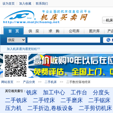
机床
首 页
供 应
求 购
公司库
图片库
产
加入机床通沟通更轻松!!!
网站首页
>>
产品分类
>>
二手机床
>> 二手数控落地镗床
其它相关索引：
铣床
加工中心
工作台
分度头
二手铣床
二手镗床
二手磨床
二手锯床
压力机
二手折边,卷板设备
二手剪切机床