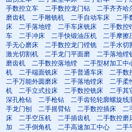
手数控立车
二手数控龙门钻
二手齐齐哈
磨齿机
二手雕铣机
二手自动车床
二手
床
二手落地镗
二手车床铣床
二手数控
车
二手冲床
二手快锻油压机
二手摩擦
手无心磨床
二手数控龙门镗铣
二手水切
激光切割机
二手龙门平面磨
二手落地镗
磨齿机
二手数控落地镗
二手型材加工中
机
二手端面铣床
二手普通车床
二手数
二手万能外圆磨床
二手落地镗床
二手柔
机
二手立式拉床
二手数控铣床
二手其
深孔枪钻
二手枪钻
二手齿轮轮廓螺旋线
手龙门刨
二手摇臂钻
二手数控插床
二
床
二手空压机
二手插齿机
二手数控磨
加
二手倒角机
二手高速加工中心
二手