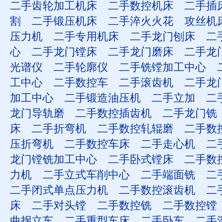
二手齿轮加工机床
二手数控机床
二手插
割
二手锻压机床
二手淬火火花
攻丝机
压力机
二手专用机床
二手龙门刨床
二
心
二手龙门镗床
二手龙门磨床
二手龙
光谱仪
二手轮廓仪
二手铣镗加工中心
工中心
二手数控车
二手滚齿机
二手龙
加工中心
二手锻造油压机
二手立加
二
龙门导轨磨
二手数控插齿机
二手龙门铣
床
二手折弯机
二手数控轧辊磨
二手数
压折弯机
二手数控车床
二手走心机
二
龙门镗铣加工中心
二手卧式镗床
二手数
力机
二手立式车削中心
二手端面铣
二
二手闭式单点压力机
二手数控滚齿机
二
床
二手对头镗
二手数控铣
二手数控镗
曲拐立车
二手重型车床
二手卧车
二手