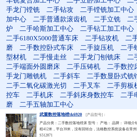
车铣复合加工中心
二手立卧加工中心
二
手龙门镗铣
二手钻攻
二手镗铣加工中心
加中心
二手普通款滚齿机
二手立铣
二
炉
二手哈斯加工中心
二手钻工加工中心
二手6180X5000普通车床
二手钻攻机
二
磨
二手数控卧式车床
二手旋压机
二手
型材机
二手慢走丝
二手龙门刨铣床
二
二手端面外圆磨床
二手压铸机
二手数控
手龙门雕铣机
二手斜车
二手数显卧式铣
二手二氧化碳激光切
二手叉车
二手剪板
控车
二手机床
二手斜床身数控车
二手
磨
二手五轴加工中心
武重数控落地镗tk6920
[产品型号]：
产品分类：二手数控落地镗床 型号： 产地： 品牌： 详细介
程412米，平台39米，没有回转台，法格数控系统设备在常
S512871