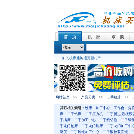
首 页
供 应
求 购
加入机床通沟通更轻松!!!
网站首页
>>
产品分类
>>
二手机床
>> 
其它相关索引：
铣床
加工中心
工作台
分
床
二手钻床
二手压力机
二手折边,卷板设
手插床
二手加工中心
二手线切割
二手锻
手龙门刨床
二手龙门铣床
二手龙门加工中
廓仪
二手铣镗加工中心
二手数控双面镗