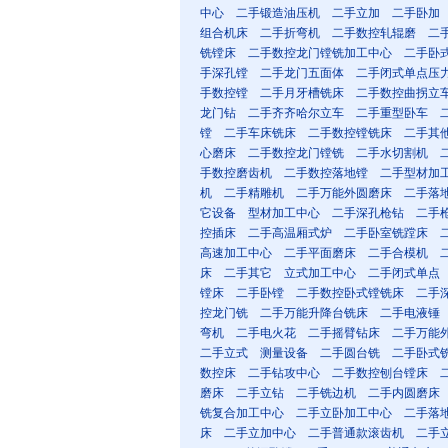
中心
二手锻造油压机
二手立加
二手卧加
组合机床
二手折弯机
二手数控轧辊磨
二
铣镗床
二手数控龙门镗铣加工中心
二手卧
手深孔镗
二手龙门五面体
二手闭式单点压
手数控镗
二手月牙槽铣床
二手数控曲拐立
龙门钻
二手齐齐哈尔立车
二手重型卧车
镗
二手车床铣床
二手数控镗铣床
二手其
心磨床
二手数控龙门镗铣
二手水切割机
手数控磨齿机
二手数控落地镗
二手型材加
机
二手精雕机
二手万能外圆磨床
二手落
它设备
型材加工中心
二手深孔枪钻
二手
控插床
二手高温厢式炉
二手卧室铣蹚床
高速加工中心
二手平面磨床
二手合模机
床
二手其它
立式加工中心
二手闭式单点
镗床
二手卧镗
二手数控卧式镗铣床
二手
控龙门铣
二手万能升降台铣床
二手电液锤
弯机
二手电火花
二手摇臂钻床
二手万能
二手立式
测量设备
二手圆台铣
二手卧式
数控床
二手钻攻中心
二手数控刨台镗床
磨床
二手立钻
二手铣边机
二手内圆磨床
铣复合加工中心
二手立卧加工中心
二手落
床
二手立加中心
二手普通款滚齿机
二手