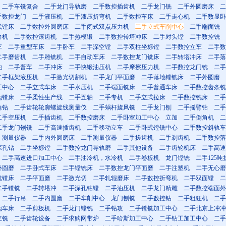
二手车铣复合
二手龙门导轨磨
二手数控插齿机
二手龙门铣
二手外圆磨床
二
手数控龙门
二手液压机
二手液压折弯机
二手数控车床
二手走心机
二手数显卧
式镗床
二手数控外圆磨床
二手闭式双点压力机
二手立式车削中心
二手端面铣
力机
二手数控滚齿机
二手热模锻
二手数控转塔冲床
二手对头镗
二手数控铣
车
二手重型车床
二手卧车
二手深空镗
二手双柱坐标镗
二手数控立车
二手数
二手磨齿机
二手雕铣机
二手自动车床
二手数控龙门铣床
二手转塔冲床
二手落
他
二手普车
二手冲床
二手快锻油压机
二手摩擦压力机
二手数控龙门铣
二手
二手框架液压机
二手激光切割机
二手龙门平面磨
二手落地镗铣床
二手外圆磨
工中心
二手立式车床
二手水压机
二手端面铣床
二手普通车床
二手数控齿条铣
地镗床
二手柔性生产线
二手五轴
二手专机
二手立式拉床
二手数控铣床
二手
枪钻
二手齿轮轮廓螺旋线测量仪
二手蜗杆旋风铣
二手龙门刨
二手摇臂钻
二手
二手空压机
二手插齿机
二手数控磨床
二手卧室加工中心
立加
二手倒角机
二
二手龙门刨铣
二手高速插齿机
二手移动立车
二手卧式镗铣中心
二手数控斜轨车
测量仪器
二手内外圆磨床
二手测量仪器
二手搓齿机
二手剃齿机
二手数控落
深孔钻
二手坐标镗
二手数控龙门导轨磨
二手其他设备
二手齿轮机床
二手高速
二手高速进口加工中心
二手油冷机，水冷机
二手卷板机
龙门镗铣
二手125吨
外圆磨
二手卧式车床
二手镗铣床
二手数控龙门平面磨
二手注塑机
二手无心磨
铣镗床
二手平面磨
二手激光切
二手轧辊磨床
二手数控折弯机
二手双面镗
二
二手镗铣
二手转塔冲
二手深孔钻镗
二手油压机
二手龙门精雕
二手数控端面外
二手行吊
二手内圆磨
二手车削中心
龙门刨铣
二手数控钻
二手粗狂机
二手
地车床
二手剪板机
二手龙门镗铣
二手钻攻
二手镗铣加工中心
二手北京上冲冲
立铣
二手齿轮设备
二手求购网带炉
二手哈斯加工中心
二手钻工加工中心
二手