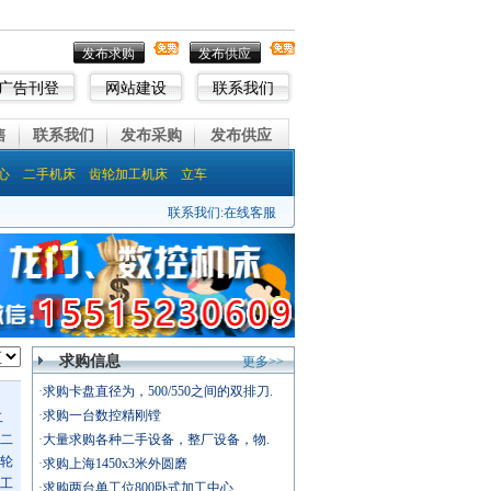
发布求购
发布供应
广告刊登
网站建设
联系我们
售
联系我们
发布采购
发布供应
心
二手机床
齿轮加工机床
立车
联系我们:
在线客服
求购信息
更多>>
·
求购卡盘直径为，500/550之间的双排刀.
·
求购一台数控精刚镗
二
二
·
大量求购各种二手设备，整厂设备，物.
轮
·
求购上海1450x3米外圆磨
工
·
求购两台单工位800卧式加工中心