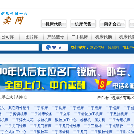
机床代购
机床代售
商务会员
公司库
图片库
产品型号
二手机床
机床代购
机床代
热门搜索：
求购信息
线切割
加工中
二手立式车削中心
所在地:
度头
其它附件配件
二手车床
二手铣床
二手镗床
二手磨床
二手锯床
二手刨
备
二手剪切机床
二手冲床设备
二手立车
二手齿轮加工机床
二手数控机床
压机床
二手淬火火花
攻丝机床
数控加工中心
卷板机
压力机
二手专用机床
心
二手龙门镗床
二手龙门磨床
二手龙门镗铣床
二手三坐标
二手光谱仪
二手
二手立式加工中心
二手数控车
二手滚齿机
二手龙门
二手数控镗床
二手卧式加