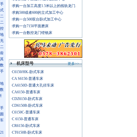
手
·
求购一台加工高度1.5米以上的线轨龙门.
式
·
求购500或者600的立式加工中心
二
·
求购一台500双台卧式加工中心
二
·
求购一台7150平面磨床
控
·
求购一台数控龙门镗铣床
地
无
二
齿
其
机床型号
更多>>
数
手
·
C6150/HK-卧式车床
·
CA S6150-普通车床
地
·
CA6150D-普通大孔径车床
数
·
CA6150-普通车床
折
·
CDZ6150-卧式车床
·
CD6150B-卧式车床
手
·
C6150C-普通车床
圆
·
C 6150-普通车床
车
·
CR6150-卧式车床
21
·
CT6150B-卧式车床