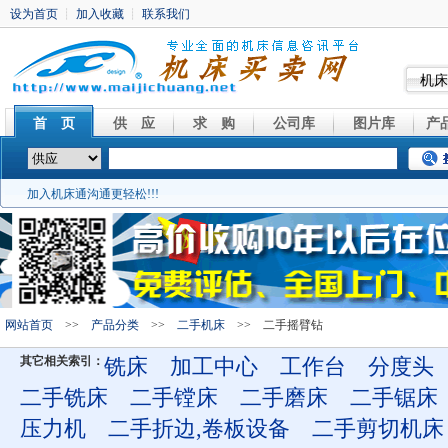
机床
首 页
供 应
求 购
公司库
图片库
产
加入机床通沟通更轻松!!!
网站首页
>>
产品分类
>>
二手机床
>> 二手摇臂钻
其它相关索引：
铣床
加工中心
工作台
分度头
二手铣床
二手镗床
二手磨床
二手锯床
压力机
二手折边,卷板设备
二手剪切机床