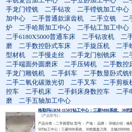
车铣复合加工中心
二手立卧加工中心
二
手龙门镗铣
二手钻攻
二手镗铣加工中心
加中心
二手普通款滚齿机
二手立铣
二
炉
二手哈斯加工中心
二手钻工加工中心
二手6180X5000普通车床
二手钻攻机
二
磨
二手数控卧式车床
二手旋压机
二手
型材机
二手慢走丝
二手龙门刨铣床
二
二手端面外圆磨床
二手压铸机
二手数控
手龙门雕铣机
二手斜车
二手数显卧式铣
二手二氧化碳激光切
二手叉车
二手剪板
控车
二手机床
二手斜床身数控车
二手
磨
二手五轴加工中心
格勒玛GRM-1150T钻工中心：三菱M80系统、30把
[产品型号]：
产品分类：二手摇臂钻 型号： 产地： 品牌： 详细介绍：格勒玛
50T钻工中心：三菱M80系统、30把圆盘刀库、主轴20000转、