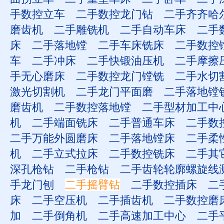
手数控立车
二手数控龙门钻
二手齐齐哈
磨齿机
二手雕铣机
二手自动车床
二手
床
二手落地镗
二手车床铣床
二手数控
车
二手冲床
二手快锻油压机
二手摩擦
手无心磨床
二手数控龙门镗铣
二手水切
激光切割机
二手龙门平面磨
二手落地镗
磨齿机
二手数控落地镗
二手型材加工中
机
二手端面铣床
二手普通车床
二手数
二手万能外圆磨床
二手落地镗床
二手柔
机
二手立式拉床
二手数控铣床
二手其
深孔枪钻
二手枪钻
二手齿轮轮廓螺旋线
手龙门刨
二手摇臂钻
二手数控插床
二
床
二手空压机
二手插齿机
二手数控磨
加
二手倒角机
二手高速加工中心
二手