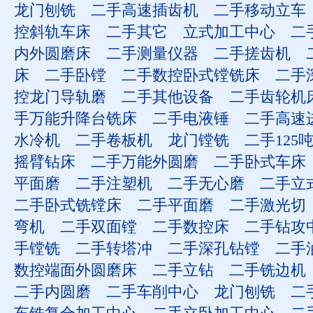
龙门刨铣
二手高速插齿机
二手移动立车
控斜轨车床
二手其它
立式加工中心
二
内外圆磨床
二手测量仪器
二手搓齿机
床
二手卧镗
二手数控卧式镗铣床
二手
控龙门导轨磨
二手其他设备
二手齿轮机
手万能升降台铣床
二手电液锤
二手高速
水冷机
二手卷板机
龙门镗铣
二手125
摇臂钻床
二手万能外圆磨
二手卧式车床
平面磨
二手注塑机
二手无心磨
二手立
二手卧式铣镗床
二手平面磨
二手激光切
弯机
二手双面镗
二手数控床
二手钻攻
手镗铣
二手转塔冲
二手深孔钻镗
二手
数控端面外圆磨床
二手立钻
二手铣边机
二手内圆磨
二手车削中心
龙门刨铣
二