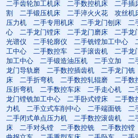
二手齿轮加工机床
二手数控机床
二手插
割
二手锻压机床
二手淬火火花
攻丝机
压力机
二手专用机床
二手龙门刨床
二
心
二手龙门镗床
二手龙门磨床
二手龙
光谱仪
二手轮廓仪
二手铣镗加工中心
工中心
二手数控车
二手滚齿机
二手龙
加工中心
二手锻造油压机
二手立加
二
龙门导轨磨
二手数控插齿机
二手龙门铣
床
二手折弯机
二手数控轧辊磨
二手数
压折弯机
二手数控车床
二手走心机
二
龙门镗铣加工中心
二手卧式镗床
二手数
力机
二手立式车削中心
二手端面铣
二
二手闭式单点压力机
二手数控滚齿机
二
床
二手对头镗
二手数控铣
二手数控镗
曲拐立车
二手重型车床
二手卧车
二手