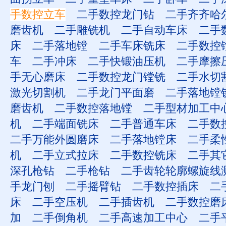
手数控立车
二手数控龙门钻
二手齐齐哈
磨齿机
二手雕铣机
二手自动车床
二手
床
二手落地镗
二手车床铣床
二手数控
车
二手冲床
二手快锻油压机
二手摩擦
手无心磨床
二手数控龙门镗铣
二手水切
激光切割机
二手龙门平面磨
二手落地镗
磨齿机
二手数控落地镗
二手型材加工中
机
二手端面铣床
二手普通车床
二手数
二手万能外圆磨床
二手落地镗床
二手柔
机
二手立式拉床
二手数控铣床
二手其
深孔枪钻
二手枪钻
二手齿轮轮廓螺旋线
手龙门刨
二手摇臂钻
二手数控插床
二
床
二手空压机
二手插齿机
二手数控磨
加
二手倒角机
二手高速加工中心
二手