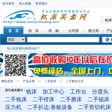
机床
首 页
供 应
求 购
公司库
图片库
产
加入机床通沟通更轻松!!!
网站首页
>>
产品分类
>>
二手机床
>> 二手数控立车
其它相关索引：
铣床
加工中心
工作台
分度头
二手铣床
二手镗床
二手磨床
二手锯床
压力机
二手折边,卷板设备
二手剪切机床