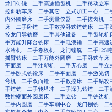
龙门刨铣
二手高速插齿机
二手移动立车
控斜轨车床
二手其它
立式加工中心
二
内外圆磨床
二手测量仪器
二手搓齿机
床
二手卧镗
二手数控卧式镗铣床
二手
控龙门导轨磨
二手其他设备
二手齿轮机
手万能升降台铣床
二手电液锤
二手高速
水冷机
二手卷板机
龙门镗铣
二手125
摇臂钻床
二手万能外圆磨
二手卧式车床
平面磨
二手注塑机
二手无心磨
二手立
二手卧式铣镗床
二手平面磨
二手激光切
弯机
二手双面镗
二手数控床
二手钻攻
手镗铣
二手转塔冲
二手深孔钻镗
二手
数控端面外圆磨床
二手立钻
二手铣边机
二手内圆磨
二手车削中心
龙门刨铣
二