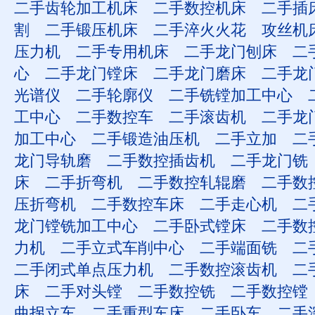
二手齿轮加工机床
二手数控机床
二手插
割
二手锻压机床
二手淬火火花
攻丝机
压力机
二手专用机床
二手龙门刨床
二
心
二手龙门镗床
二手龙门磨床
二手龙
光谱仪
二手轮廓仪
二手铣镗加工中心
工中心
二手数控车
二手滚齿机
二手龙
加工中心
二手锻造油压机
二手立加
二
龙门导轨磨
二手数控插齿机
二手龙门铣
床
二手折弯机
二手数控轧辊磨
二手数
压折弯机
二手数控车床
二手走心机
二
龙门镗铣加工中心
二手卧式镗床
二手数
力机
二手立式车削中心
二手端面铣
二
二手闭式单点压力机
二手数控滚齿机
二
床
二手对头镗
二手数控铣
二手数控镗
曲拐立车
二手重型车床
二手卧车
二手