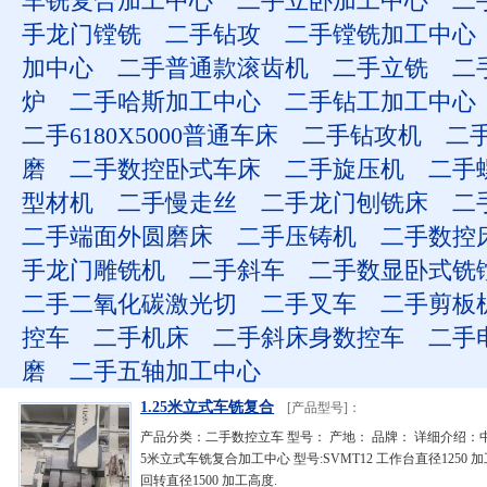
车铣复合加工中心
二手立卧加工中心
二
手龙门镗铣
二手钻攻
二手镗铣加工中心
加中心
二手普通款滚齿机
二手立铣
二
炉
二手哈斯加工中心
二手钻工加工中心
二手6180X5000普通车床
二手钻攻机
二
磨
二手数控卧式车床
二手旋压机
二手
型材机
二手慢走丝
二手龙门刨铣床
二
二手端面外圆磨床
二手压铸机
二手数控
手龙门雕铣机
二手斜车
二手数显卧式铣
二手二氧化碳激光切
二手叉车
二手剪板
控车
二手机床
二手斜床身数控车
二手
磨
二手五轴加工中心
1.25米立式车铣复合
[产品型号]：
产品分类：二手数控立车 型号： 产地： 品牌： 详细介绍：中
5米立式车铣复合加工中心 型号:SVMT12 工作台直径1250 加
回转直径1500 加工高度.