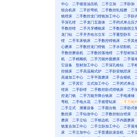
中心
二手锻造油压机
二手立加
二手卧加
组合机床
二手折弯机
二手数控轧辊磨
二
铣镗床
二手数控龙门镗铣加工中心
二手卧
手深孔镗
二手龙门五面体
二手闭式单点压
手数控镗
二手月牙槽铣床
二手数控曲拐立
龙门钻
二手齐齐哈尔立车
二手重型卧车
镗
二手车床铣床
二手数控镗铣床
二手其
心磨床
二手数控龙门镗铣
二手水切割机
手数控磨齿机
二手数控落地镗
二手型材加
机
二手精雕机
二手万能外圆磨床
二手落
它设备
型材加工中心
二手深孔枪钻
二手
控插床
二手高温厢式炉
二手卧室铣蹚床
高速加工中心
二手平面磨床
二手合模机
床
二手其它
立式加工中心
二手闭式单点
镗床
二手卧镗
二手数控卧式镗铣床
二手
控龙门铣
二手万能升降台铣床
二手电液锤
弯机
二手电火花
二手摇臂钻床
二手万能
二手立式
测量设备
二手圆台铣
二手卧式
数控床
二手钻攻中心
二手数控刨台镗床
磨床
二手立钻
二手铣边机
二手内圆磨床
铣复合加工中心
二手立卧加工中心
二手落
床
二手立加中心
二手普通款滚齿机
二手