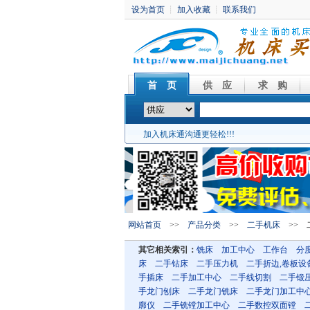
首 页
供 应
求 购
加入机床通沟通更轻松!!!
网站首页
>>
产品分类
>>
二手机床
>> 
其它相关索引：
铣床
加工中心
工作台
分
床
二手钻床
二手压力机
二手折边,卷板设
手插床
二手加工中心
二手线切割
二手锻
手龙门刨床
二手龙门铣床
二手龙门加工中
廓仪
二手铣镗加工中心
二手数控双面镗