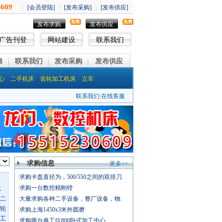
发布求购
发布供应
广告刊登
网站建设
联系我们
售
联系我们
发布采购
发布供应
心
二手机床
齿轮加工机床
立车
联系我们:
在线客服
求购信息
更多>>
·
求购卡盘直径为，500/550之间的双排刀.
·
求购一台数控精刚镗
二
二
·
大量求购各种二手设备，整厂设备，物.
轮
·
求购上海1450x3米外圆磨
工
·
求购两台单工位800卧式加工中心