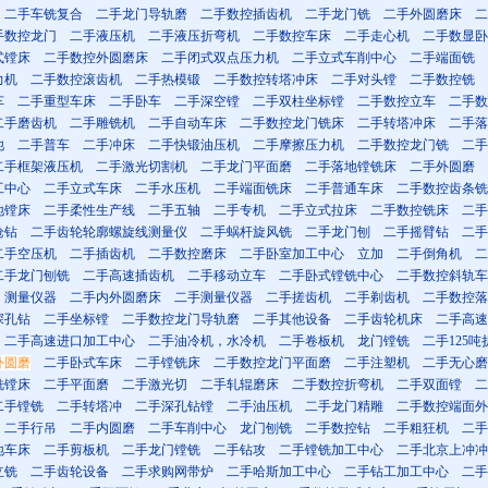
二手车铣复合
二手龙门导轨磨
二手数控插齿机
二手龙门铣
二手外圆磨床
二
手数控龙门
二手液压机
二手液压折弯机
二手数控车床
二手走心机
二手数显卧
式镗床
二手数控外圆磨床
二手闭式双点压力机
二手立式车削中心
二手端面铣
力机
二手数控滚齿机
二手热模锻
二手数控转塔冲床
二手对头镗
二手数控铣
车
二手重型车床
二手卧车
二手深空镗
二手双柱坐标镗
二手数控立车
二手数
二手磨齿机
二手雕铣机
二手自动车床
二手数控龙门铣床
二手转塔冲床
二手落
他
二手普车
二手冲床
二手快锻油压机
二手摩擦压力机
二手数控龙门铣
二手
二手框架液压机
二手激光切割机
二手龙门平面磨
二手落地镗铣床
二手外圆磨
工中心
二手立式车床
二手水压机
二手端面铣床
二手普通车床
二手数控齿条铣
地镗床
二手柔性生产线
二手五轴
二手专机
二手立式拉床
二手数控铣床
二手
枪钻
二手齿轮轮廓螺旋线测量仪
二手蜗杆旋风铣
二手龙门刨
二手摇臂钻
二手
二手空压机
二手插齿机
二手数控磨床
二手卧室加工中心
立加
二手倒角机
二
二手龙门刨铣
二手高速插齿机
二手移动立车
二手卧式镗铣中心
二手数控斜轨车
测量仪器
二手内外圆磨床
二手测量仪器
二手搓齿机
二手剃齿机
二手数控落
深孔钻
二手坐标镗
二手数控龙门导轨磨
二手其他设备
二手齿轮机床
二手高速
二手高速进口加工中心
二手油冷机，水冷机
二手卷板机
龙门镗铣
二手125吨
外圆磨
二手卧式车床
二手镗铣床
二手数控龙门平面磨
二手注塑机
二手无心磨
铣镗床
二手平面磨
二手激光切
二手轧辊磨床
二手数控折弯机
二手双面镗
二
二手镗铣
二手转塔冲
二手深孔钻镗
二手油压机
二手龙门精雕
二手数控端面外
二手行吊
二手内圆磨
二手车削中心
龙门刨铣
二手数控钻
二手粗狂机
二手
地车床
二手剪板机
二手龙门镗铣
二手钻攻
二手镗铣加工中心
二手北京上冲冲
立铣
二手齿轮设备
二手求购网带炉
二手哈斯加工中心
二手钻工加工中心
二手