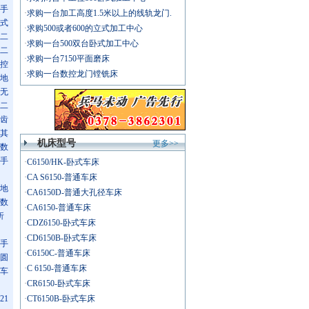
手
·
求购一台加工高度1.5米以上的线轨龙门.
式
·
求购500或者600的立式加工中心
二
·
求购一台500双台卧式加工中心
二
·
求购一台7150平面磨床
控
·
求购一台数控龙门镗铣床
地
无
二
齿
其
机床型号
更多>>
数
手
·
C6150/HK-卧式车床
·
CA S6150-普通车床
地
·
CA6150D-普通大孔径车床
数
·
CA6150-普通车床
折
·
CDZ6150-卧式车床
·
CD6150B-卧式车床
手
·
C6150C-普通车床
圆
·
C 6150-普通车床
车
·
CR6150-卧式车床
21
·
CT6150B-卧式车床