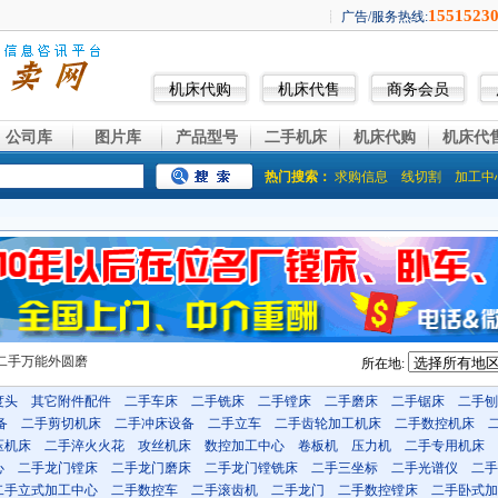
机床代购
机床代售
商务会员
公司库
图片库
产品型号
二手机床
机床代购
机床代
热门搜索：
求购信息
线切割
加工中
二手万能外圆磨
所在地:
度头
其它附件配件
二手车床
二手铣床
二手镗床
二手磨床
二手锯床
二手刨
备
二手剪切机床
二手冲床设备
二手立车
二手齿轮加工机床
二手数控机床
压机床
二手淬火火花
攻丝机床
数控加工中心
卷板机
压力机
二手专用机床
心
二手龙门镗床
二手龙门磨床
二手龙门镗铣床
二手三坐标
二手光谱仪
二手
二手立式加工中心
二手数控车
二手滚齿机
二手龙门
二手数控镗床
二手卧式加