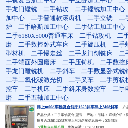
车铣复合加工中心
二手立卧加工中心
二
手龙门镗铣
二手钻攻
二手镗铣加工中心
加中心
二手普通款滚齿机
二手立铣
二
炉
二手哈斯加工中心
二手钻工加工中心
二手6180X5000普通车床
二手钻攻机
二
磨
二手数控卧式车床
二手旋压机
二手
型材机
二手慢走丝
二手龙门刨铣床
二
二手端面外圆磨床
二手压铸机
二手数控
手龙门雕铣机
二手斜车
二手数显卧式铣
二手二氧化碳激光切
二手叉车
二手剪板
控车
二手机床
二手斜床身数控车
二手
磨
二手五轴加工中心
津上m06d车铣复合沈阳1625斜车津上M08斜车
[产
产品分类：二手车铣复合 型号： 产地： 品牌： 详细介绍：津
铣复合沈阳1625斜车津上M08斜车信息编号：S334838
万通机床有限公司
资询电话：15515230609