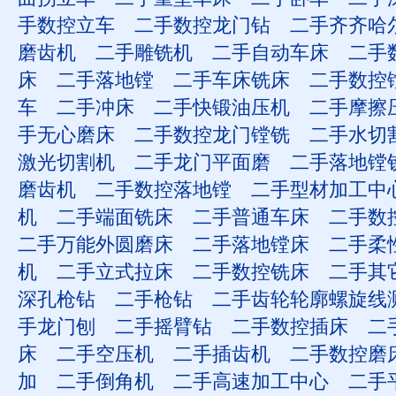
手数控立车
二手数控龙门钻
二手齐齐哈
磨齿机
二手雕铣机
二手自动车床
二手
床
二手落地镗
二手车床铣床
二手数控
车
二手冲床
二手快锻油压机
二手摩擦
手无心磨床
二手数控龙门镗铣
二手水切
激光切割机
二手龙门平面磨
二手落地镗
磨齿机
二手数控落地镗
二手型材加工中
机
二手端面铣床
二手普通车床
二手数
二手万能外圆磨床
二手落地镗床
二手柔
机
二手立式拉床
二手数控铣床
二手其
深孔枪钻
二手枪钻
二手齿轮轮廓螺旋线
手龙门刨
二手摇臂钻
二手数控插床
二
床
二手空压机
二手插齿机
二手数控磨
加
二手倒角机
二手高速加工中心
二手