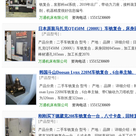
铣复合，发那科mf系统，2019年出厂，带动力刀座，接料装
削，机器精度很好信息编号.
万通机床有限公司
资询电话：15515230609
日本原装马扎克QT450M（2000U）车铣复合，床身回
[产品型号]：
产品分类：二手车铣复合 型号： 产地： 品牌： 详细介绍：
扎克QT450M（2000U）车铣复合，床身回转845mm，加工直径
棒材通孔165mm，加工长度2070.
万通机床有限公司
资询电话：15515230609
韩国斗山Doosan Lynx 220M车铣复合，6台单主轴
[产品型号]：
产品分类：二手车铣复合 型号： 产地： 品牌： 详细介绍：
osan Lynx 220M车铣复合，6台单主轴、带C轴动力刀塔机
为320mm，车削长度322mm，.
万通机床有限公司
资询电话：15515230609
刚刚买下德葳克208车铣复合一台，八寸卡盘，回转直
[产品型号]：
产品分类：二手车铣复合 型号： 产地： 品牌： 详细介绍：
葳克208车铣复合一台，八寸卡盘，回转直径560，十五工位