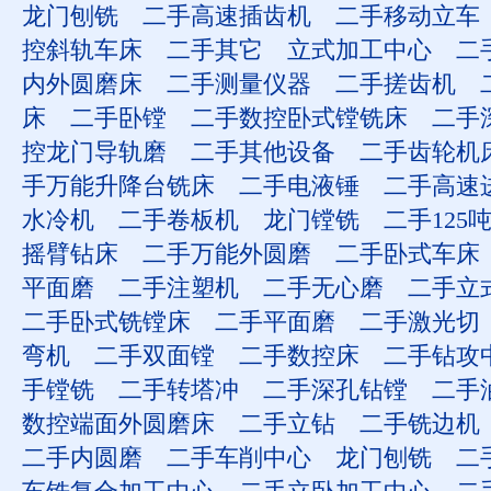
龙门刨铣
二手高速插齿机
二手移动立车
控斜轨车床
二手其它
立式加工中心
二
内外圆磨床
二手测量仪器
二手搓齿机
床
二手卧镗
二手数控卧式镗铣床
二手
控龙门导轨磨
二手其他设备
二手齿轮机
手万能升降台铣床
二手电液锤
二手高速
水冷机
二手卷板机
龙门镗铣
二手125
摇臂钻床
二手万能外圆磨
二手卧式车床
平面磨
二手注塑机
二手无心磨
二手立
二手卧式铣镗床
二手平面磨
二手激光切
弯机
二手双面镗
二手数控床
二手钻攻
手镗铣
二手转塔冲
二手深孔钻镗
二手
数控端面外圆磨床
二手立钻
二手铣边机
二手内圆磨
二手车削中心
龙门刨铣
二