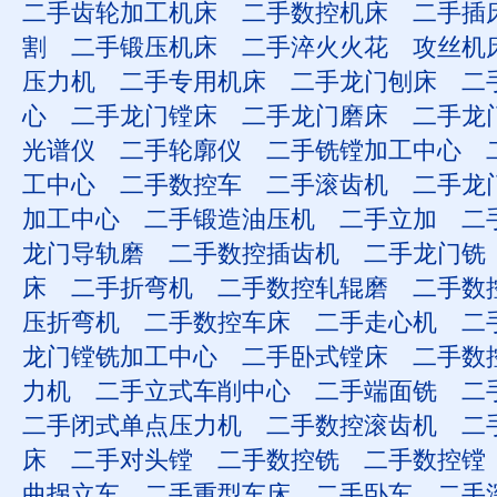
二手齿轮加工机床
二手数控机床
二手插
割
二手锻压机床
二手淬火火花
攻丝机
压力机
二手专用机床
二手龙门刨床
二
心
二手龙门镗床
二手龙门磨床
二手龙
光谱仪
二手轮廓仪
二手铣镗加工中心
工中心
二手数控车
二手滚齿机
二手龙
加工中心
二手锻造油压机
二手立加
二
龙门导轨磨
二手数控插齿机
二手龙门铣
床
二手折弯机
二手数控轧辊磨
二手数
压折弯机
二手数控车床
二手走心机
二
龙门镗铣加工中心
二手卧式镗床
二手数
力机
二手立式车削中心
二手端面铣
二
二手闭式单点压力机
二手数控滚齿机
二
床
二手对头镗
二手数控铣
二手数控镗
曲拐立车
二手重型车床
二手卧车
二手