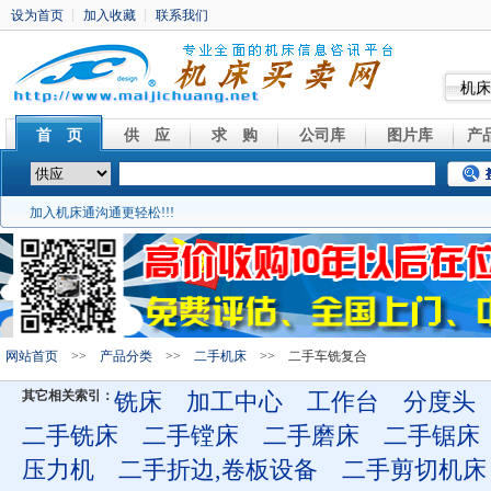
机床
首 页
供 应
求 购
公司库
图片库
产
加入机床通沟通更轻松!!!
网站首页
>>
产品分类
>>
二手机床
>> 二手车铣复合
其它相关索引：
铣床
加工中心
工作台
分度头
二手铣床
二手镗床
二手磨床
二手锯床
压力机
二手折边,卷板设备
二手剪切机床