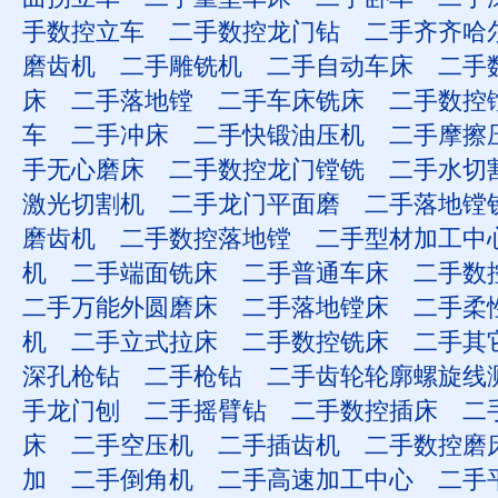
手数控立车
二手数控龙门钻
二手齐齐哈
磨齿机
二手雕铣机
二手自动车床
二手
床
二手落地镗
二手车床铣床
二手数控
车
二手冲床
二手快锻油压机
二手摩擦
手无心磨床
二手数控龙门镗铣
二手水切
激光切割机
二手龙门平面磨
二手落地镗
磨齿机
二手数控落地镗
二手型材加工中
机
二手端面铣床
二手普通车床
二手数
二手万能外圆磨床
二手落地镗床
二手柔
机
二手立式拉床
二手数控铣床
二手其
深孔枪钻
二手枪钻
二手齿轮轮廓螺旋线
手龙门刨
二手摇臂钻
二手数控插床
二
床
二手空压机
二手插齿机
二手数控磨
加
二手倒角机
二手高速加工中心
二手