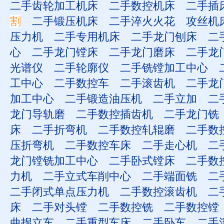
二手齿轮加工机床
二手数控机床
二手插
割
二手锻压机床
二手淬火火花
攻丝机
压力机
二手专用机床
二手龙门刨床
二
心
二手龙门镗床
二手龙门磨床
二手龙
光谱仪
二手轮廓仪
二手铣镗加工中心
工中心
二手数控车
二手滚齿机
二手龙
加工中心
二手锻造油压机
二手立加
二
龙门导轨磨
二手数控插齿机
二手龙门铣
床
二手折弯机
二手数控轧辊磨
二手数
压折弯机
二手数控车床
二手走心机
二
龙门镗铣加工中心
二手卧式镗床
二手数
力机
二手立式车削中心
二手端面铣
二
二手闭式单点压力机
二手数控滚齿机
二
床
二手对头镗
二手数控铣
二手数控镗
曲拐立车
二手重型车床
二手卧车
二手