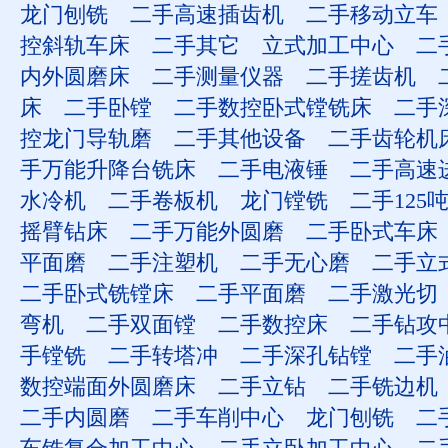
龙门刨铣
二手高速插齿机
二手移动立车
控斜轨车床
二手其它
立式加工中心
二
内外圆磨床
二手测量仪器
二手搓齿机
床
二手卧镗
二手数控卧式镗铣床
二手
控龙门导轨磨
二手其他设备
二手齿轮机
手万能升降台铣床
二手电液锤
二手高速
水冷机
二手卷板机
龙门镗铣
二手125
摇臂钻床
二手万能外圆磨
二手卧式车床
平面磨
二手注塑机
二手无心磨
二手立
二手卧式铣镗床
二手平面磨
二手激光切
弯机
二手双面镗
二手数控床
二手钻攻
手镗铣
二手转塔冲
二手深孔钻镗
二手
数控端面外圆磨床
二手立钻
二手铣边机
二手内圆磨
二手车削中心
龙门刨铣
二