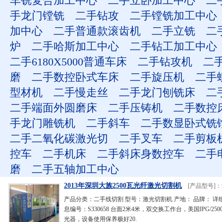
车铣复合加工中心
二手立卧加工中心
二
手龙门镗铣
二手钻攻
二手镗铣加工中心
加中心
二手普通款滚齿机
二手立铣
二
炉
二手哈斯加工中心
二手钻工加工中心
二手6180X5000普通车床
二手钻攻机
二
磨
二手数控卧式车床
二手旋压机
二手
型材机
二手慢走丝
二手龙门刨铣床
二
二手端面外圆磨床
二手压铸机
二手数控
手龙门雕铣机
二手斜车
二手数显卧式铣
二手二氧化碳激光切
二手叉车
二手剪板
控车
二手机床
二手斜床身数控车
二手
磨
二手五轴加工中心
2013年深圳大族2500瓦光纤激光切割机
[产品型号]
产品分类：二手线切割 型号：激光切割机 产地： 品牌： 详
息编号：S330658 台面2米4米，双交换工作台，美国IPG/25
光器，设备使用保养极好20.