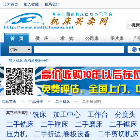
机床
首 页
供 应
求 购
公司库
图片库
产
加入机床通沟通更轻松!!!
网站首页
>>
产品分类
>>
二手机床
>> 二手线切割
其它相关索引：
铣床
加工中心
工作台
分度头
二手铣床
二手镗床
二手磨床
二手锯床
压力机
二手折边,卷板设备
二手剪切机床