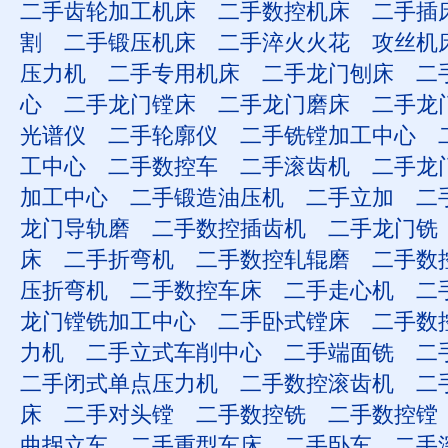
二手齿轮加工机床
二手数控机床
二手插
割
二手锻压机床
二手淬火火花
攻丝机
压力机
二手专用机床
二手龙门刨床
二
心
二手龙门镗床
二手龙门磨床
二手龙
光谱仪
二手轮廓仪
二手铣镗加工中心
工中心
二手数控车
二手滚齿机
二手龙
加工中心
二手锻造油压机
二手立加
二
龙门导轨磨
二手数控插齿机
二手龙门铣
床
二手折弯机
二手数控轧辊磨
二手数
压折弯机
二手数控车床
二手走心机
二
龙门镗铣加工中心
二手卧式镗床
二手数
力机
二手立式车削中心
二手端面铣
二
二手闭式单点压力机
二手数控滚齿机
二
床
二手对头镗
二手数控铣
二手数控镗
曲拐立车
二手重型车床
二手卧车
二手