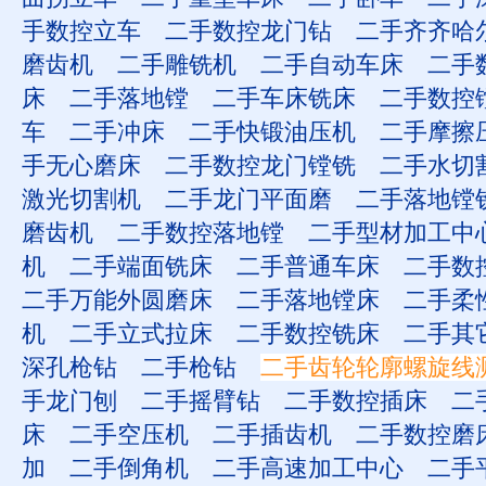
手数控立车
二手数控龙门钻
二手齐齐哈
磨齿机
二手雕铣机
二手自动车床
二手
床
二手落地镗
二手车床铣床
二手数控
车
二手冲床
二手快锻油压机
二手摩擦
手无心磨床
二手数控龙门镗铣
二手水切
激光切割机
二手龙门平面磨
二手落地镗
磨齿机
二手数控落地镗
二手型材加工中
机
二手端面铣床
二手普通车床
二手数
二手万能外圆磨床
二手落地镗床
二手柔
机
二手立式拉床
二手数控铣床
二手其
深孔枪钻
二手枪钻
二手齿轮轮廓螺旋线
手龙门刨
二手摇臂钻
二手数控插床
二
床
二手空压机
二手插齿机
二手数控磨
加
二手倒角机
二手高速加工中心
二手