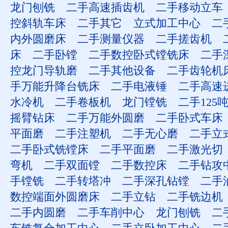
龙门刨铣
二手高速插齿机
二手移动立车
控斜轨车床
二手其它
立式加工中心
二
内外圆磨床
二手测量仪器
二手搓齿机
床
二手卧镗
二手数控卧式镗铣床
二手
控龙门导轨磨
二手其他设备
二手齿轮机
手万能升降台铣床
二手电液锤
二手高速
水冷机
二手卷板机
龙门镗铣
二手125
摇臂钻床
二手万能外圆磨
二手卧式车床
平面磨
二手注塑机
二手无心磨
二手立
二手卧式铣镗床
二手平面磨
二手激光切
弯机
二手双面镗
二手数控床
二手钻攻
手镗铣
二手转塔冲
二手深孔钻镗
二手
数控端面外圆磨床
二手立钻
二手铣边机
二手内圆磨
二手车削中心
龙门刨铣
二