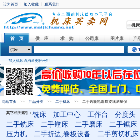
机床
首 页
供 应
求 购
公司库
图片库
产
加入机床通沟通更轻松!!!
网站首页
>>
产品分类
>>
二手机床
>> 二手齿轮轮廓螺旋线测量仪
其它相关索引：
铣床
加工中心
工作台
分度头
二手铣床
二手镗床
二手磨床
二手锯床
压力机
二手折边,卷板设备
二手剪切机床