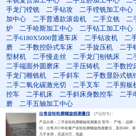
车铣复合加工中心
二手立卧加工中心
二
手龙门镗铣
二手钻攻
二手镗铣加工中心
加中心
二手普通款滚齿机
二手立铣
二
炉
二手哈斯加工中心
二手钻工加工中心
二手6180X5000普通车床
二手钻攻机
二
磨
二手数控卧式车床
二手旋压机
二手
型材机
二手慢走丝
二手龙门刨铣床
二
二手端面外圆磨床
二手压铸机
二手数控
手龙门雕铣机
二手斜车
二手数显卧式铣
二手二氧化碳激光切
二手叉车
二手剪板
控车
二手机床
二手斜床身数控车
二手
磨
二手五轴加工中心
出售齿轮轮廓螺旋线测量仪
[产品型号]：
产品分类：二手齿轮轮廓螺旋线测量仪 型号： 产地： 品牌：
绍：出售2011年哈量产齿轮轮廓螺旋线测量仪，直径400，承
几乎未用，买进26万，现超.