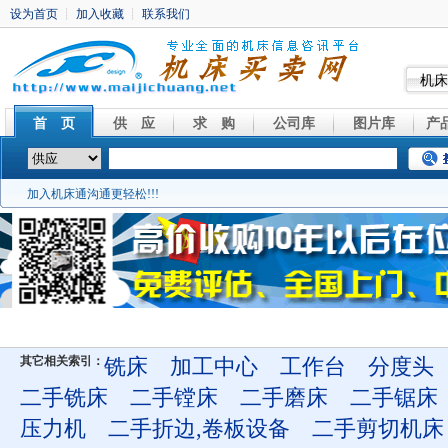
机床
首 页
供 应
求 购
公司库
图片库
产
加入机床通沟通更轻松!!!
其它相关索引：
铣床
加工中心
工作台
分度头
二手铣床
二手镗床
二手磨床
二手锯床
压力机
二手折边,卷板设备
二手剪切机床