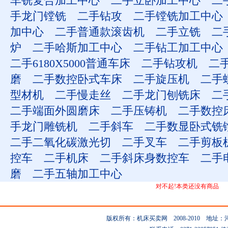
车铣复合加工中心
二手立卧加工中心
二
手龙门镗铣
二手钻攻
二手镗铣加工中心
加中心
二手普通款滚齿机
二手立铣
二
炉
二手哈斯加工中心
二手钻工加工中心
二手6180X5000普通车床
二手钻攻机
二
磨
二手数控卧式车床
二手旋压机
二手
型材机
二手慢走丝
二手龙门刨铣床
二
二手端面外圆磨床
二手压铸机
二手数控
手龙门雕铣机
二手斜车
二手数显卧式铣
二手二氧化碳激光切
二手叉车
二手剪板
控车
二手机床
二手斜床身数控车
二手
磨
二手五轴加工中心
对不起!本类还没有商品
版权所有：机床买卖网 2008-2010 地