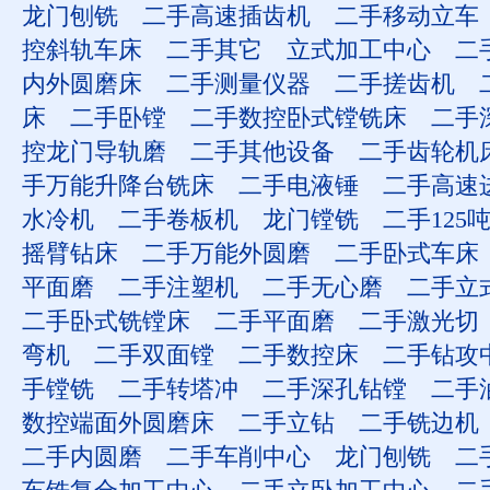
龙门刨铣
二手高速插齿机
二手移动立车
控斜轨车床
二手其它
立式加工中心
二
内外圆磨床
二手测量仪器
二手搓齿机
床
二手卧镗
二手数控卧式镗铣床
二手
控龙门导轨磨
二手其他设备
二手齿轮机
手万能升降台铣床
二手电液锤
二手高速
水冷机
二手卷板机
龙门镗铣
二手125
摇臂钻床
二手万能外圆磨
二手卧式车床
平面磨
二手注塑机
二手无心磨
二手立
二手卧式铣镗床
二手平面磨
二手激光切
弯机
二手双面镗
二手数控床
二手钻攻
手镗铣
二手转塔冲
二手深孔钻镗
二手
数控端面外圆磨床
二手立钻
二手铣边机
二手内圆磨
二手车削中心
龙门刨铣
二