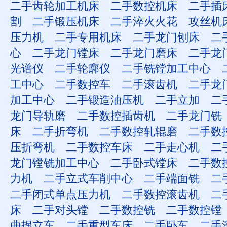
二手齿轮加工机床
二手数控机床
二手插
割
二手锻压机床
二手淬火火花
攻丝机
压力机
二手专用机床
二手龙门刨床
二
心
二手龙门镗床
二手龙门磨床
二手龙
光谱仪
二手轮廓仪
二手铣镗加工中心
工中心
二手数控车
二手滚齿机
二手龙
加工中心
二手锻造油压机
二手立加
二
龙门导轨磨
二手数控插齿机
二手龙门铣
床
二手折弯机
二手数控轧辊磨
二手数
压折弯机
二手数控车床
二手走心机
二
龙门镗铣加工中心
二手卧式镗床
二手数
力机
二手立式车削中心
二手端面铣
二
二手闭式单点压力机
二手数控滚齿机
二
床
二手对头镗
二手数控铣
二手数控镗
曲拐立车
二手重型车床
二手卧车
二手