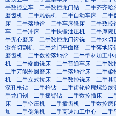
手数控立车
二手数控龙门钻
二手齐齐哈
磨齿机
二手雕铣机
二手自动车床
二手
床
二手落地镗
二手车床铣床
二手数控
车
二手冲床
二手快锻油压机
二手摩擦
手无心磨床
二手数控龙门镗铣
二手水切
激光切割机
二手龙门平面磨
二手落地镗
磨齿机
二手数控落地镗
二手型材加工中
机
二手端面铣床
二手普通车床
二手数
二手万能外圆磨床
二手落地镗床
二手柔
机
二手立式拉床
二手数控铣床
二手其
深孔枪钻
二手枪钻
二手齿轮轮廓螺旋线
手龙门刨
二手摇臂钻
二手数控插床
二
床
二手空压机
二手插齿机
二手数控磨
加
二手倒角机
二手高速加工中心
二手