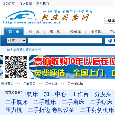
机床
首 页
供 应
求 购
公司库
图片库
产
加入机床通沟通更轻松!!!
网站首页
>>
产品分类
>>
二手机床
>> 二手深孔钻
其它相关索引：
铣床
加工中心
工作台
分度头
二手铣床
二手镗床
二手磨床
二手锯床
压力机
二手折边,卷板设备
二手剪切机床