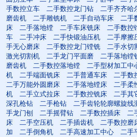
手数控立车
二手数控龙门钻
二手齐齐哈
磨齿机
二手雕铣机
二手自动车床
二手
床
二手落地镗
二手车床铣床
二手数控
车
二手冲床
二手快锻油压机
二手摩擦
手无心磨床
二手数控龙门镗铣
二手水切
激光切割机
二手龙门平面磨
二手落地镗
磨齿机
二手数控落地镗
二手型材加工中
机
二手端面铣床
二手普通车床
二手数
二手万能外圆磨床
二手落地镗床
二手柔
机
二手立式拉床
二手数控铣床
二手其
深孔枪钻
二手枪钻
二手齿轮轮廓螺旋线
手龙门刨
二手摇臂钻
二手数控插床
二
床
二手空压机
二手插齿机
二手数控磨
加
二手倒角机
二手高速加工中心
二手