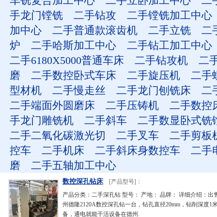
车铣复合加工中心
二手立卧加工中心
二
手龙门镗铣
二手钻攻
二手镗铣加工中心
加中心
二手普通款滚齿机
二手立铣
二
炉
二手哈斯加工中心
二手钻工加工中心
二手6180X5000普通车床
二手钻攻机
二
磨
二手数控卧式车床
二手旋压机
二手
型材机
二手慢走丝
二手龙门刨铣床
二
二手端面外圆磨床
二手压铸机
二手数控
手龙门雕铣机
二手斜车
二手数显卧式铣
二手二氧化碳激光切
二手叉车
二手剪板
控车
二手机床
二手斜床身数控车
二手
磨
二手五轴加工中心
数控深孔钻床
[产品型号]：
产品分类：二手深孔钻 型号： 产地： 品牌： 详细介绍：出售
州德隆2120A数控深孔钻一台，钻孔直径20mm，钻削深度1
备，通电就能干活设备在德州.