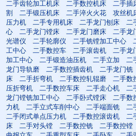
二手齿轮加工机床
二手数控机床
二手插
割
二手锻压机床
二手淬火火花
攻丝机
压力机
二手专用机床
二手龙门刨床
二
心
二手龙门镗床
二手龙门磨床
二手龙
光谱仪
二手轮廓仪
二手铣镗加工中心
工中心
二手数控车
二手滚齿机
二手龙
加工中心
二手锻造油压机
二手立加
二
龙门导轨磨
二手数控插齿机
二手龙门铣
床
二手折弯机
二手数控轧辊磨
二手数
压折弯机
二手数控车床
二手走心机
二
龙门镗铣加工中心
二手卧式镗床
二手数
力机
二手立式车削中心
二手端面铣
二
二手闭式单点压力机
二手数控滚齿机
二
床
二手对头镗
二手数控铣
二手数控镗
曲拐立车
二手重型车床
二手卧车
二手