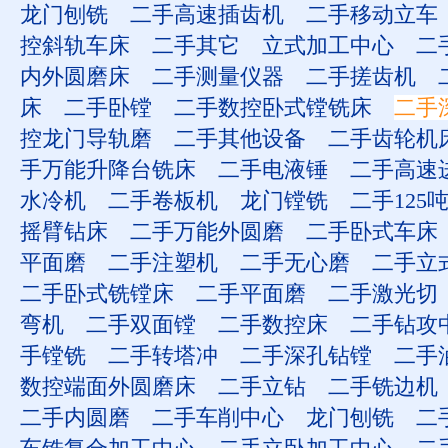
龙门刨铣
二手高速插齿机
二手移动立车
控斜轨车床
二手其它
立式加工中心
二
内外圆磨床
二手测量仪器
二手搓齿机
床
二手卧镗
二手数控卧式镗铣床
二手
控龙门导轨磨
二手其他设备
二手齿轮机
手万能升降台铣床
二手电液锤
二手高速
水冷机
二手卷板机
龙门镗铣
二手125
摇臂钻床
二手万能外圆磨
二手卧式车床
平面磨
二手注塑机
二手无心磨
二手立
二手卧式铣镗床
二手平面磨
二手激光切
弯机
二手双面镗
二手数控床
二手钻攻
手镗铣
二手转塔冲
二手深孔钻镗
二手
数控端面外圆磨床
二手立钻
二手铣边机
二手内圆磨
二手车削中心
龙门刨铣
二