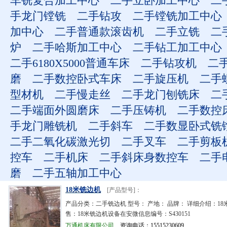
车铣复合加工中心
二手立卧加工中心
二
手龙门镗铣
二手钻攻
二手镗铣加工中心
加中心
二手普通款滚齿机
二手立铣
二
炉
二手哈斯加工中心
二手钻工加工中心
二手6180X5000普通车床
二手钻攻机
二
磨
二手数控卧式车床
二手旋压机
二手
型材机
二手慢走丝
二手龙门刨铣床
二
二手端面外圆磨床
二手压铸机
二手数控
手龙门雕铣机
二手斜车
二手数显卧式铣
二手二氧化碳激光切
二手叉车
二手剪板
控车
二手机床
二手斜床身数控车
二手
磨
二手五轴加工中心
18米铣边机
[产品型号]：
产品分类：二手铣边机 型号： 产地： 品牌： 详细介绍：18
售：18米铣边机设备在安微信息编号：S430151
万通机床有限公司
资询电话：15515230609