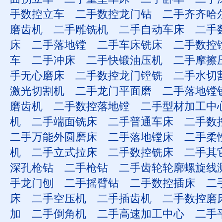
手数控立车
二手数控龙门钻
二手齐齐哈
磨齿机
二手雕铣机
二手自动车床
二手
床
二手落地镗
二手车床铣床
二手数控
车
二手冲床
二手快锻油压机
二手摩擦
手无心磨床
二手数控龙门镗铣
二手水切
激光切割机
二手龙门平面磨
二手落地镗
磨齿机
二手数控落地镗
二手型材加工中
机
二手端面铣床
二手普通车床
二手数
二手万能外圆磨床
二手落地镗床
二手柔
机
二手立式拉床
二手数控铣床
二手其
深孔枪钻
二手枪钻
二手齿轮轮廓螺旋线
手龙门刨
二手摇臂钻
二手数控插床
二
床
二手空压机
二手插齿机
二手数控磨
加
二手倒角机
二手高速加工中心
二手