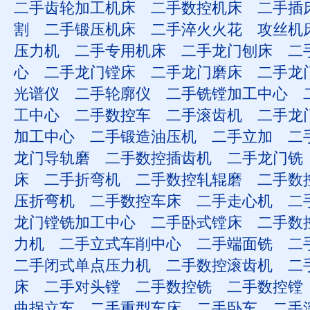
二手齿轮加工机床
二手数控机床
二手插
割
二手锻压机床
二手淬火火花
攻丝机
压力机
二手专用机床
二手龙门刨床
二
心
二手龙门镗床
二手龙门磨床
二手龙
光谱仪
二手轮廓仪
二手铣镗加工中心
工中心
二手数控车
二手滚齿机
二手龙
加工中心
二手锻造油压机
二手立加
二
龙门导轨磨
二手数控插齿机
二手龙门铣
床
二手折弯机
二手数控轧辊磨
二手数
压折弯机
二手数控车床
二手走心机
二
龙门镗铣加工中心
二手卧式镗床
二手数
力机
二手立式车削中心
二手端面铣
二
二手闭式单点压力机
二手数控滚齿机
二
床
二手对头镗
二手数控铣
二手数控镗
曲拐立车
二手重型车床
二手卧车
二手