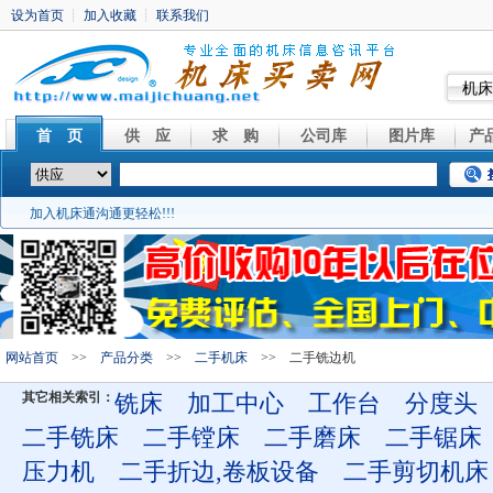
机床
首 页
供 应
求 购
公司库
图片库
产
加入机床通沟通更轻松!!!
网站首页
>>
产品分类
>>
二手机床
>> 二手铣边机
其它相关索引：
铣床
加工中心
工作台
分度头
二手铣床
二手镗床
二手磨床
二手锯床
压力机
二手折边,卷板设备
二手剪切机床