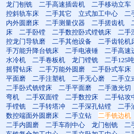
龙门刨铣
二手高速插齿机
二手移动立车
控斜轨车床
二手其它
立式加工中心
二
内外圆磨床
二手测量仪器
二手搓齿机
床
二手卧镗
二手数控卧式镗铣床
二手
控龙门导轨磨
二手其他设备
二手齿轮机
手万能升降台铣床
二手电液锤
二手高速
水冷机
二手卷板机
龙门镗铣
二手125
摇臂钻床
二手万能外圆磨
二手卧式车床
平面磨
二手注塑机
二手无心磨
二手立
二手卧式铣镗床
二手平面磨
二手激光切
弯机
二手双面镗
二手数控床
二手钻攻
手镗铣
二手转塔冲
二手深孔钻镗
二手
数控端面外圆磨床
二手立钻
二手铣边机
二手内圆磨
二手车削中心
龙门刨铣
二