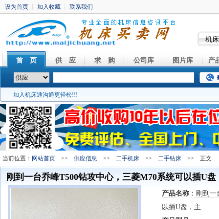
机床
首 页
供 应
求 购
公司库
图片库
产
加入机床通沟通更轻松!!!
当前位置：
网站首页
>>
供应信息
>>
二手机床
>>
二手钻床
>> 正文
刚到一台乔峰T500钻攻中心，三菱M70系统可以插U盘
产品名称
：刚到一
以插U盘，主.