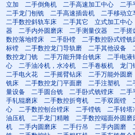
立加
二手倒角机
二手高速加工中心
二手
二手龙门刨铣
二手高速插齿机
二手移动立
二手数控斜轨车床
二手其它
立式加工中心
器
二手内外圆磨床
二手测量仪器
二手搓
数控落地镗床
二手卧镗
二手数控卧式镗铣
标镗
二手数控龙门导轨磨
二手其他设备
数控龙门铣
二手万能升降台铣床
二手电液
心
二手油冷机，水冷机
二手卷板机
龙门
二手电火花
二手摇臂钻床
二手万能外圆磨
铣床
二手数控龙门平面磨
二手注塑机
二
量设备
二手圆台铣
二手卧式铣镗床
二手
手轧辊磨床
二手数控折弯机
二手双面镗
心
二手数控刨台镗床
二手镗铣
二手转塔
油压机
二手龙门精雕
二手数控端面外圆磨
机
二手内圆磨床
二手行吊
二手内圆磨