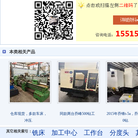
本类相关产品
仓库现货，多款车床，
同款两台乔峰500钻工
2015年乔锋t-5a，
冲压.
0钻.
其它相关索引：
铣床
加工中心
工作台
分度头