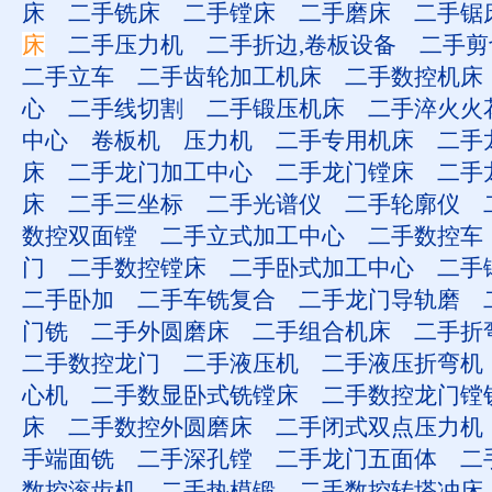
床
二手铣床
二手镗床
二手磨床
二手锯
床
二手压力机
二手折边,卷板设备
二手剪
二手立车
二手齿轮加工机床
二手数控机床
心
二手线切割
二手锻压机床
二手淬火火
中心
卷板机
压力机
二手专用机床
二手
床
二手龙门加工中心
二手龙门镗床
二手
床
二手三坐标
二手光谱仪
二手轮廓仪
数控双面镗
二手立式加工中心
二手数控车
门
二手数控镗床
二手卧式加工中心
二手
二手卧加
二手车铣复合
二手龙门导轨磨
门铣
二手外圆磨床
二手组合机床
二手折
二手数控龙门
二手液压机
二手液压折弯机
心机
二手数显卧式铣镗床
二手数控龙门镗
床
二手数控外圆磨床
二手闭式双点压力机
手端面铣
二手深孔镗
二手龙门五面体
二
数控滚齿机
二手热模锻
二手数控转塔冲床