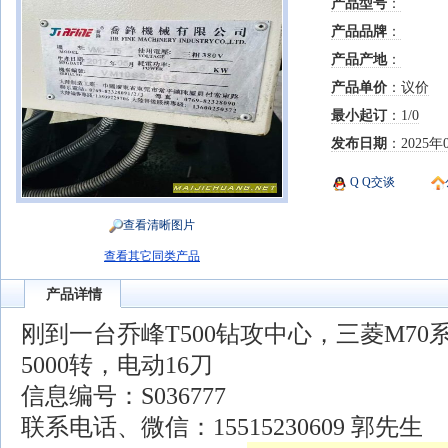
产品型号
：
产品品牌
：
产品产地
：
产品单价
：议价
最小起订
：1/0
发布日期
：2025年
Q Q交谈
查看清晰图片
查看其它同类产品
产品详情
刚到一台乔峰T500钻攻中心，三菱M70
5000转，电动16刀
信息编号：S036777
联系电话、微信：15515230609 郭先生