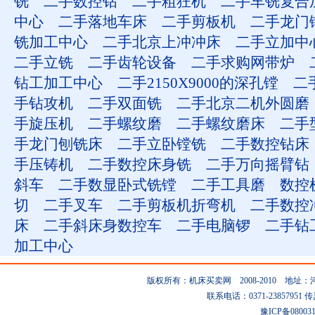
铣
二手数控钻
二手粗狂机
二手车铣复合
中心
二手落地车床
二手剪板机
二手龙门
铣加工中心
二手北京上冲冲床
二手立加中
二手立铣
二手齿轮设备
二手求购网带炉
钻工加工中心
二手2150X9000的深孔镗
二手
手钻攻机
二手双面铣
二手北京二机外圆磨
手旋压机
二手螺纹磨
二手螺纹磨床
二手
手龙门刨铣床
二手立卧镗铣
二手数控钻床
手压铸机
二手数控床身铣
二手万向摇臂钻
斜车
二手数显卧式铣镗
二手工具磨
数控
切
二手叉车
二手剪板机折弯机
二手数控
床
二手斜床身数控车
二手电脑锣
二手钻
加工中心
版权所有：机床买卖网 2008-2010 地
联系电话：0371-23857951 传真：0
豫ICP备08003