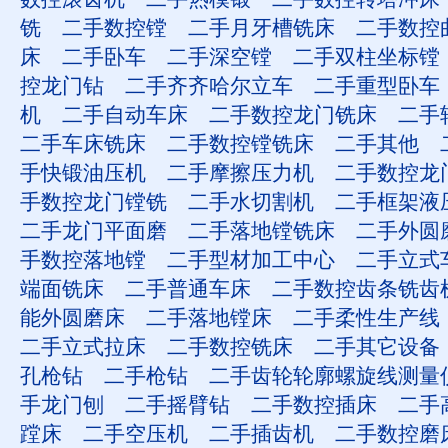
铣
二手数控镗
二手月牙槽铣床
二手数控
床
二手卧车
二手深空镗
二手双柱坐标镗
控龙门钻
二手齐齐哈尔立车
二手重型卧车
机
二手自动车床
二手数控龙门铣床
二手
二手车床铣床
二手数控镗铣床
二手其他
手快锻油压机
二手摩擦压力机
二手数控龙
手数控龙门镗铣
二手水切割机
二手框架液
二手龙门平面磨
二手落地镗铣床
二手外圆
手数控落地镗
二手型材加工中心
二手立式
端面铣床
二手普通车床
二手数控齿条铣齿
能外圆磨床
二手落地镗床
二手柔性生产线
二手立式拉床
二手数控铣床
二手其它设备
孔枪钻
二手枪钻
二手齿轮轮廓螺旋线测量
手龙门刨
二手摇臂钻
二手数控插床
二手
蹚床
二手空压机
二手插齿机
二手数控磨