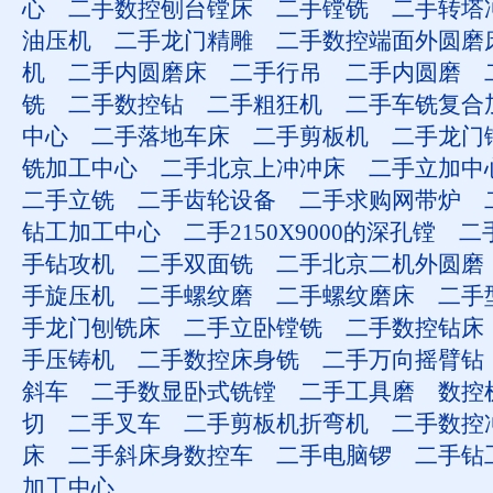
心
二手数控刨台镗床
二手镗铣
二手转塔
油压机
二手龙门精雕
二手数控端面外圆磨
机
二手内圆磨床
二手行吊
二手内圆磨
铣
二手数控钻
二手粗狂机
二手车铣复合
中心
二手落地车床
二手剪板机
二手龙门
铣加工中心
二手北京上冲冲床
二手立加中
二手立铣
二手齿轮设备
二手求购网带炉
钻工加工中心
二手2150X9000的深孔镗
二手
手钻攻机
二手双面铣
二手北京二机外圆磨
手旋压机
二手螺纹磨
二手螺纹磨床
二手
手龙门刨铣床
二手立卧镗铣
二手数控钻床
手压铸机
二手数控床身铣
二手万向摇臂钻
斜车
二手数显卧式铣镗
二手工具磨
数控
切
二手叉车
二手剪板机折弯机
二手数控
床
二手斜床身数控车
二手电脑锣
二手钻
加工中心