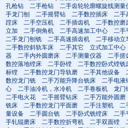
孔枪钻
二手枪钻
二手齿轮轮廓螺旋线测量
手龙门刨
二手摇臂钻
二手数控插床
二手
蹚床
二手空压机
二手插齿机
二手数控磨
立加
二手倒角机
二手高速加工中心
二手
二手龙门刨铣
二手高速插齿机
二手移动立
二手数控斜轨车床
二手其它
立式加工中心
器
二手内外圆磨床
二手测量仪器
二手搓
数控落地镗床
二手卧镗
二手数控卧式镗铣
标镗
二手数控龙门导轨磨
二手其他设备
数控龙门铣
二手万能升降台铣床
二手电液
心
二手油冷机，水冷机
二手卷板机
龙门
二手电火花
二手摇臂钻床
二手万能外圆磨
铣床
二手数控龙门平面磨
二手注塑机
二
量设备
二手圆台铣
二手卧式铣镗床
二手
手轧辊磨床
二手数控折弯机
二手双面镗