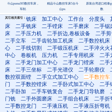
斗山puma305数控车床，
精品斗山数控车床5台斗
原装台湾进口程泰gs-
车削.
山pu.
数.
其它相关索引：
铣床
加工中心
工作台
分度头
床
二手铣床
二手镗床
二手磨床
二手锯
床
二手压力机
二手折边,卷板设备
二手剪
二手立车
二手齿轮加工机床
二手数控机床
心
二手线切割
二手锻压机床
二手淬火火
中心
卷板机
压力机
二手专用机床
二手
床
二手龙门加工中心
二手龙门镗床
二手
床
二手三坐标
二手光谱仪
二手轮廓仪
数控双面镗
二手立式加工中心
二手数控车
门
二手数控镗床
二手卧式加工中心
二手
二手卧加
二手车铣复合
二手龙门导轨磨
门铣
二手外圆磨床
二手组合机床
二手折
二手数控龙门
二手液压机
二手液压折弯机