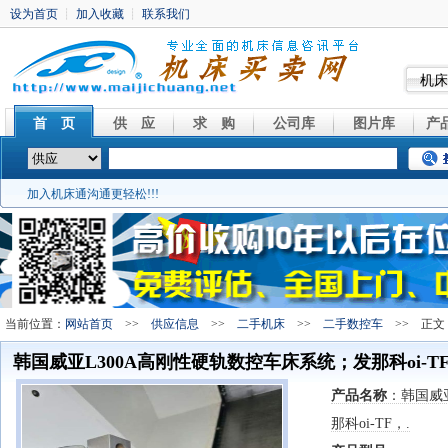
机床
首 页
供 应
求 购
公司库
图片库
产
加入机床通沟通更轻松!!!
当前位置：
网站首页
>>
供应信息
>>
二手机床
>>
二手数控车
>> 正文
韩国威亚L300A高刚性硬轨数控车床系统；发那科oi-TF
产品名称
：韩国威
那科oi-TF，.