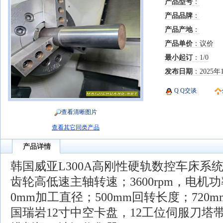
产品型号
：
产品品牌
：
产品产地
：
产品单价
：议价
最小起订
：1/0
发布日期
：2025年
Q Q交谈
查看清晰图片
查看其它同类产品
产品详情
韩国威亚L300A高刚性硬轨数控车床系统
齿轮高低速主轴转速；3600rpm，电机功
0mm加工直径；500mm回转长度；720
国瑞岩12寸中空卡盘，12工位伺服刀塔