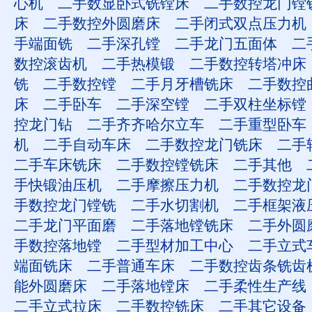
心机
二手数显卧式铣镗床
二手数控龙门镗
床
二手数控外圆磨床
二手闭式双点压力机
手端面铣
二手深孔镗
二手龙门五面体
二
数控滚齿机
二手热模锻
二手数控转塔冲床
铣
二手数控镗
二手月牙槽铣床
二手数控
床
二手卧车
二手深空镗
二手双柱坐标镗
控龙门钻
二手齐齐哈尔立车
二手重型卧车
机
二手自动车床
二手数控龙门铣床
二手
二手车床铣床
二手数控镗铣床
二手其他
手快锻油压机
二手摩擦压力机
二手数控龙
手数控龙门镗铣
二手水切割机
二手框架液
二手龙门平面磨
二手落地镗铣床
二手外圆
手数控落地镗
二手型材加工中心
二手立式
端面铣床
二手普通车床
二手数控齿条铣齿
能外圆磨床
二手落地镗床
二手柔性生产线
二手立式拉床
二手数控铣床
二手其它设备